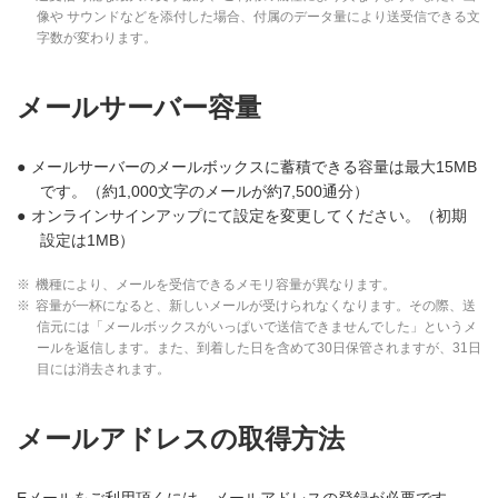
像や サウンドなどを添付した場合、付属のデータ量により送受信できる文
字数が変わります。
メールサーバー容量
●
メールサーバーのメールボックスに蓄積できる容量は最大15MB
です。（約1,000文字のメールが約7,500通分）
●
オンラインサインアップにて設定を変更してください。（初期
設定は1MB）
※
機種により、メールを受信できるメモリ容量が異なります。
※
容量が一杯になると、新しいメールが受けられなくなります。その際、送
信元には「メールボックスがいっぱいで送信できませんでした」というメ
ールを返信します。また、到着した日を含めて30日保管されますが、31日
目には消去されます。
メールアドレスの取得方法