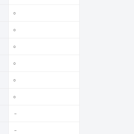
○
○
○
○
○
○
－
－