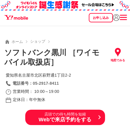
お申し込み
SEARCH
料金
製品
サービス
サポート
eSIM/SIM
ショップ
ホーム
ソフトバンク黒川 ［ワイモ
バイル取扱店］
地図でみる
愛知県名古屋市北区萩野通1丁目2‐2
電話番号：05-2917-8411
営業時間： 10:00～19:00
定休日：年中無休
店頭での待ち時間を短縮
Webで来店予約をする