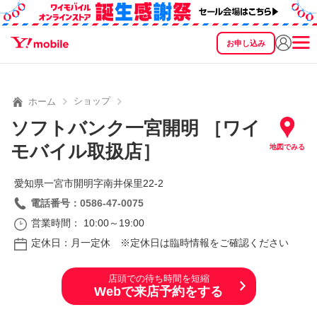
お申し込み
SEARCH
料金
製品
サービス
サポート
eSIM/SIM
ショップ
ホーム
ソフトバンク一宮開明 ［ワイ
モバイル取扱店］
地図でみる
愛知県一宮市開明字南井保里22‐2
電話番号：0586-47-0075
営業時間： 10:00～19:00
定休日：月一定休 ※定休日は臨時情報をご確認ください
店頭での待ち時間を短縮
Webで来店予約をする