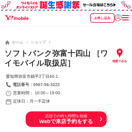
お申し込み
SEARCH
料金
製品
サービス
サポート
eSIM/SIM
ショップ
ホーム
ソフトバンク弥富十四山 ［ワ
イモバイル取扱店］
地図でみる
愛知県弥富市鍋平2丁目60‐1
電話番号：0567-56-3222
営業時間： 10:00～19:00
定休日：月一不定休
店頭での待ち時間を短縮
Webで来店予約をする