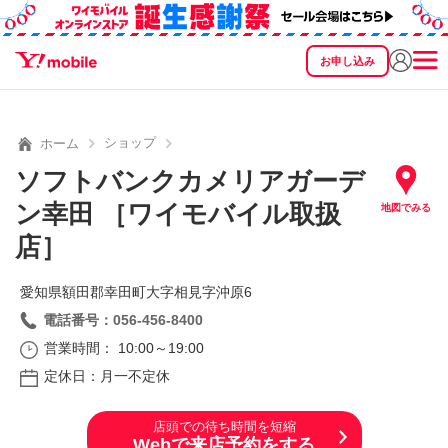
お申し込み
SEARCH
料金
製品
サービス
サポート
eSIM/SIM
ショップ
ホーム
ソフトバンクカメリアガーデ
ン幸田 ［ワイモバイル取扱
地図でみる
店］
愛知県額田郡幸田町大字相見字沖原6
電話番号：056-456-8400
営業時間： 10:00～19:00
定休日：月一不定休
店頭での待ち時間を短縮
Webで来店予約をする