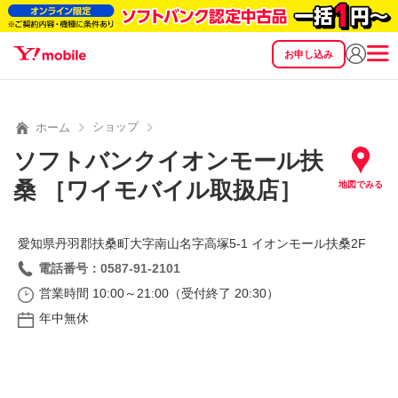
お申し込み
SEARCH
料金
製品
サービス
サポート
eSIM/SIM
ショップ
ホーム
ソフトバンクイオンモール扶
桑 ［ワイモバイル取扱店］
地図でみる
愛知県丹羽郡扶桑町大字南山名字高塚5‐1 イオンモール扶桑2F
電話番号：0587-91-2101
営業時間 10:00～21:00（受付終了 20:30）
年中無休