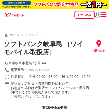
お申し込み
SEARCH
料金
製品
サービス
サポート
eSIM/SIM
ショップ
ホーム
ソフトバンク岐阜島 ［ワイ
モバイル取扱店］
地図でみる
岐阜県岐阜市北島7丁目3‐4
電話番号：058-297-3033
営業時間： 平日 09:00～18:00 土日祝 09:00～19:00
定休日：定休日・営業時間外において、
お急ぎの場合は近隣店のソフトバンクバロー長良店
(車で15分)でお手続きさせて頂きます。
ご来店お待ちしております。
来店予約状況