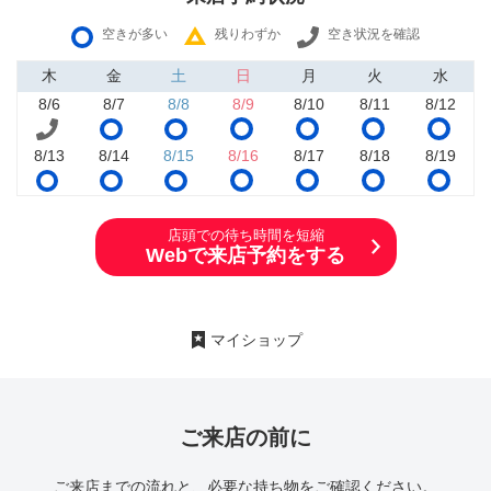
空きが多い
残りわずか
空き状況を確認
木
金
土
日
月
火
水
8/6
8/7
8/8
8/9
8/10
8/11
8/12
8/13
8/14
8/15
8/16
8/17
8/18
8/19
店頭での待ち時間を短縮
Webで来店予約をする
マイショップ
ご来店の前に
ご来店までの流れと、必要な持ち物をご確認ください。