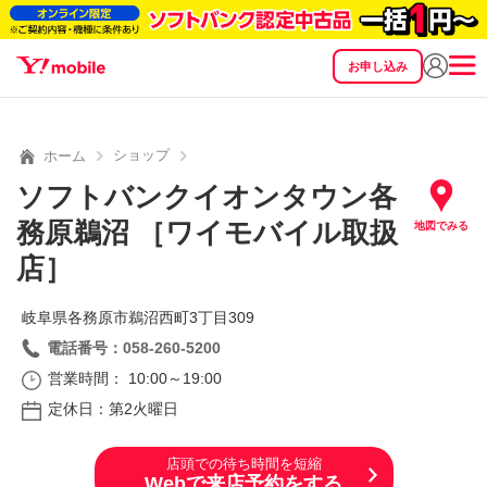
お申し込み
SEARCH
料金
製品
サービス
サポート
eSIM/SIM
ショップ
ホーム
ソフトバンクイオンタウン各
務原鵜沼 ［ワイモバイル取扱
地図でみる
店］
岐阜県各務原市鵜沼西町3丁目309
電話番号：058-260-5200
営業時間： 10:00～19:00
定休日：第2火曜日
店頭での待ち時間を短縮
Webで来店予約をする