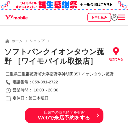
お申し込み
SEARCH
料金
製品
サービス
サポート
eSIM/SIM
ショップ
ホーム
ソフトバンクイオンタウン菰
野 ［ワイモバイル取扱店］
地図でみる
三重県三重郡菰野町大字宿野字神明田357 イオンタウン菰野
電話番号：059-391-2722
営業時間： 10:00～20:00
定休日：第三木曜日
店頭での待ち時間を短縮
Webで来店予約をする