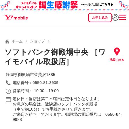
お申し込み
SEARCH
料金
製品
サービス
サポート
eSIM/SIM
ショップ
ホーム
ソフトバンク御殿場中央 ［ワ
イモバイル取扱店］
地図でみる
静岡県御殿場市茱萸沢1385
電話番号：0550-81-3939
営業時間： 10:00～19:00
定休日：当店は第二木曜日は定休日となります。
お急ぎの場合は、近隣店のソフトバンク御殿場
（車で約10分）でお手続きさせて頂きます。
ご来店お待ちしております。御殿場の電話番号は 0550-84-
9988