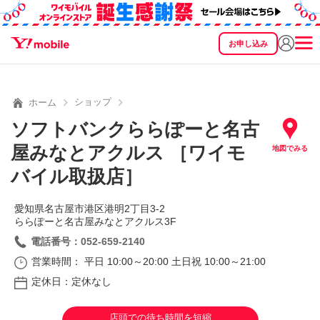
お申し込み
SEARCH
料金
製品
サービス
サポート
eSIM/SIM
ショップ
ホーム
ソフトバンクららぽーと名古
屋みなとアクルス ［ワイモ
地図でみる
バイル取扱店］
愛知県名古屋市港区港明2丁目3‐2
ららぽーと名古屋みなとアクルス3F
電話番号：052-659-2140
営業時間： 平日 10:00～20:00 土日祝 10:00～21:00
定休日：定休なし
店頭での待ち時間を短縮