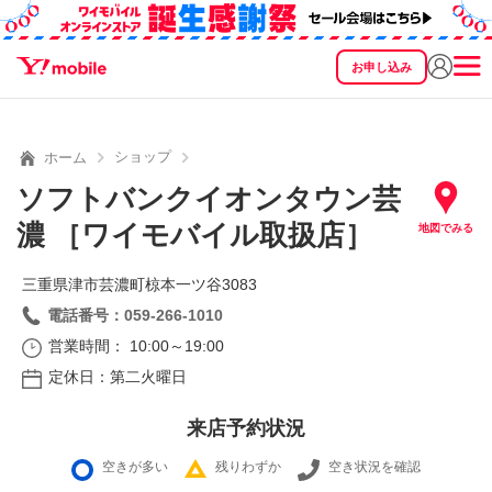
お申し込み
SEARCH
料金
製品
サービス
サポート
eSIM/SIM
ショップ
ホーム
ソフトバンクイオンタウン芸
濃 ［ワイモバイル取扱店］
地図でみる
三重県津市芸濃町椋本一ツ谷3083
電話番号：059-266-1010
営業時間： 10:00～19:00
定休日：第二火曜日
来店予約状況
空きが多い
残りわずか
空き状況を確認