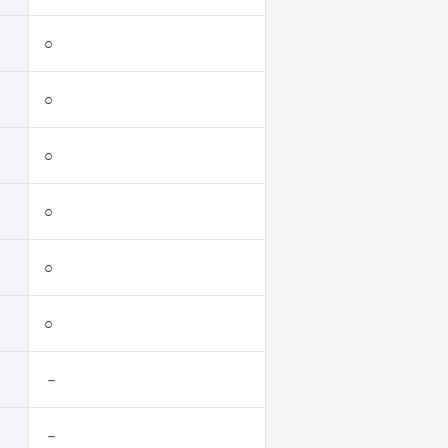
○
○
○
○
○
○
－
－