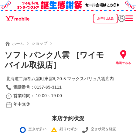
お申し込み
SEARCH
料金
製品
サービス
サポート
eSIM/SIM
ショップ
ホーム
ソフトバンク八雲 ［ワイモ
バイル取扱店］
地図でみる
北海道二海郡八雲町東雲町20‐5 マックスバリュ八雲店内
電話番号：0137-65-3111
営業時間： 10:00～19:00
年中無休
来店予約状況
空きが多い
残りわずか
空き状況を確認