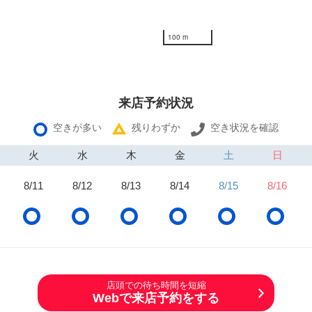
100 m
来店予約状況
空きが多い
残りわずか
空き状況を確認
火
水
木
金
土
日
8/11
8/12
8/13
8/14
8/15
8/16
店頭での待ち時間を短縮
Webで来店予約をする