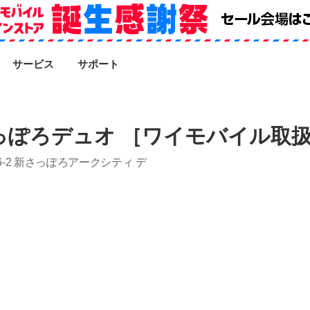
SEARCH
サービス
サポート
っぽろデュオ ［ワイモバイル取
‐2 新さっぽろアークシティ デ