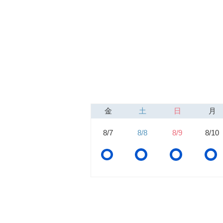
金
土
日
月
8/7
8/8
8/9
8/10