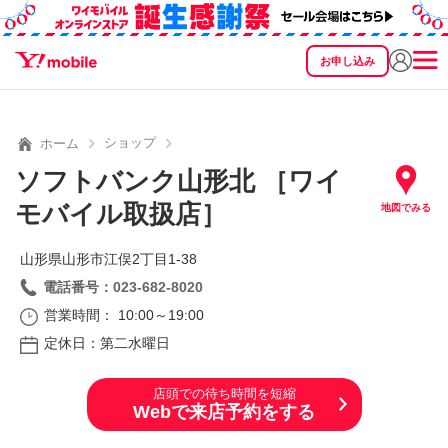
お申し込み
SEARCH
料金
製品
サービス
サポート
eSIM/SIM
ショップ
ホーム
ソフトバンク山形北 ［ワイ
モバイル取扱店］
地図でみる
山形県山形市江俣2丁目1‐38
電話番号：023-682-8020
営業時間： 10:00～19:00
定休日：第二水曜日
店頭での待ち時間を短縮
Webで来店予約をする