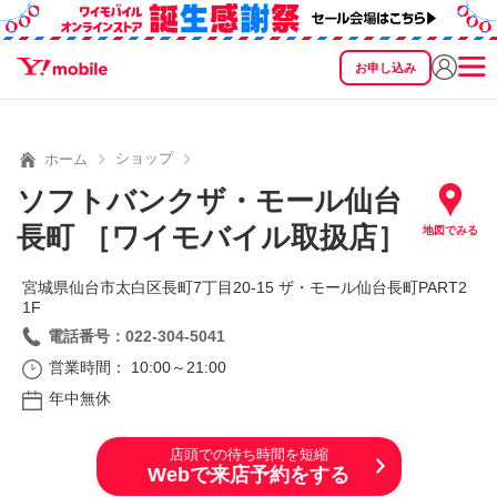
お申し込み
SEARCH
料金
製品
サービス
サポート
eSIM/SIM
ショップ
ホーム
ソフトバンクザ・モール仙台
長町 ［ワイモバイル取扱店］
地図でみる
宮城県仙台市太白区長町7丁目20‐15 ザ・モール仙台長町PART2
1F
電話番号：022-304-5041
営業時間： 10:00～21:00
年中無休
店頭での待ち時間を短縮
Webで来店予約をする