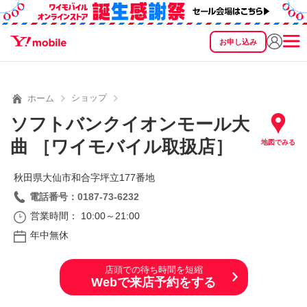
お申し込み
SEARCH
料金
製品
サービス
サポート
eSIM/SIM
ショップ
ホーム
ソフトバンクイオンモール大
曲 ［ワイモバイル取扱店］
地図でみる
秋田県大仙市和合字坪立177番地
電話番号：0187-73-6232
営業時間： 10:00～21:00
年中無休
店頭での待ち時間を短縮
Webで来店予約をする