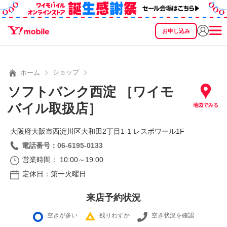
お申し込み
SEARCH
料金
製品
サービス
サポート
eSIM/SIM
ショップ
ホーム
ソフトバンク西淀 ［ワイモ
バイル取扱店］
地図でみる
大阪府大阪市西淀川区大和田2丁目1‐1 レスポワール1F
電話番号：06-6195-0133
営業時間： 10:00～19:00
定休日：第一火曜日
来店予約状況
空きが多い
残りわずか
空き状況を確認