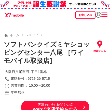
お申し込み
SEARCH
料金
製品
サービス
サポート
eSIM/SIM
ショップ
ホーム
ソフトバンクイズミヤショッ
ピングセンター八尾 ［ワイ
地図でみる
モバイル取扱店］
大阪府八尾市沼1丁目1番地
電話番号：0729-20-5715
営業時間： 10:00～20:00
年中無休
店頭での待ち時間を短縮
Webで来店予約をする