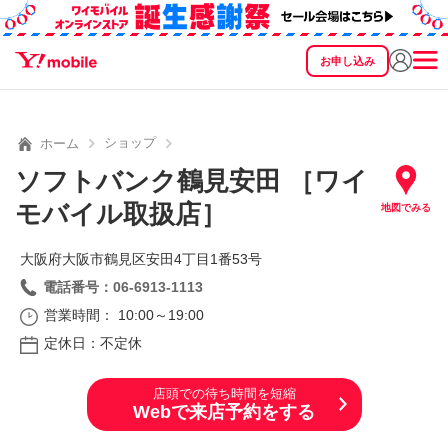
お申し込み
SEARCH
料金
製品
サービス
サポート
eSIM/SIM
ショップ
ホーム
ソフトバンク鶴見安田 ［ワイ
モバイル取扱店］
地図でみる
大阪府大阪市鶴見区安田4丁目1番53号
電話番号：06-6913-1113
営業時間： 10:00～19:00
定休日：不定休
店頭での待ち時間を短縮
Webで来店予約をする