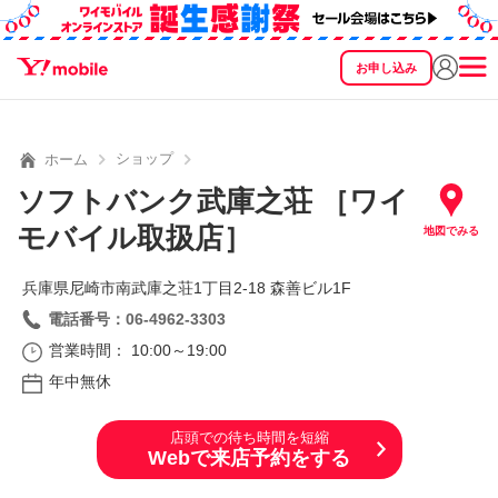
お申し込み
SEARCH
料金
製品
サービス
サポート
eSIM/SIM
ショップ
ホーム
ソフトバンク武庫之荘 ［ワイ
モバイル取扱店］
地図でみる
兵庫県尼崎市南武庫之荘1丁目2‐18 森善ビル1F
電話番号：06-4962-3303
営業時間： 10:00～19:00
年中無休
店頭での待ち時間を短縮
Webで来店予約をする