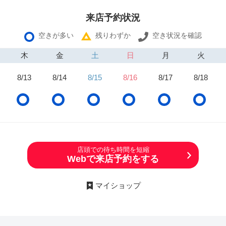
来店予約状況
空きが多い
残りわずか
空き状況を確認
木
金
土
日
月
火
8/13
8/14
8/15
8/16
8/17
8/18
店頭での待ち時間を短縮
Webで来店予約をする
マイショップ