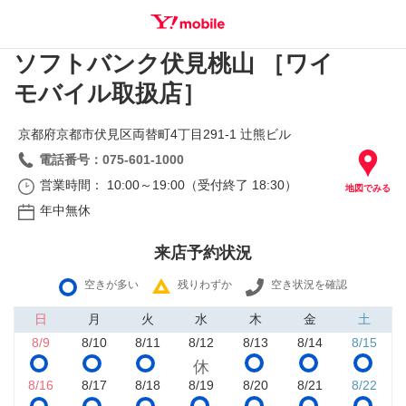
ソフトバンク伏見桃山 ［ワイ
SEARCH
モバイル取扱店］
京都府京都市伏見区両替町4丁目291‐1 辻熊ビル
電話番号：075-601-1000
営業時間： 10:00～19:00（受付終了 18:30）
地図でみる
年中無休
来店予約状況
空きが多い
残りわずか
空き状況を確認
日
月
火
水
木
金
土
8/9
8/10
8/11
8/12
8/13
8/14
8/15
8/16
8/17
8/18
8/19
8/20
8/21
8/22