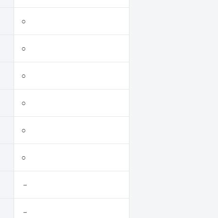
○
○
○
○
○
○
－
－