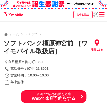
お申し込み
SEARCH
料金
製品
サービス
サポート
eSIM/SIM
ショップ
ホーム
ソフトバンク橿原神宮前 ［ワ
イモバイル取扱店］
地図でみる
奈良県橿原市御坊町138‐1
電話番号：0744-21-8001
営業時間： 10:00～19:00
年中無休
店頭での待ち時間を短縮
Webで来店予約をする