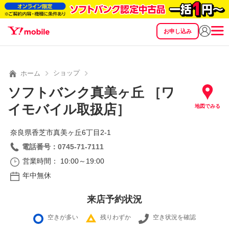
お申し込み
SEARCH
料金
製品
サービス
サポート
eSIM/SIM
ショップ
ホーム
ソフトバンク真美ヶ丘 ［ワ
イモバイル取扱店］
地図でみる
奈良県香芝市真美ヶ丘6丁目2‐1
電話番号：0745-71-7111
営業時間： 10:00～19:00
年中無休
来店予約状況
空きが多い
残りわずか
空き状況を確認