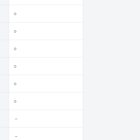
○
○
○
○
○
○
－
－