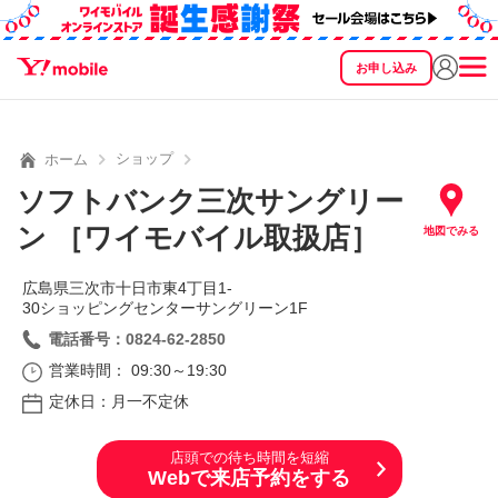
お申し込み
SEARCH
料金
製品
サービス
サポート
eSIM/SIM
ショップ
ホーム
ソフトバンク三次サングリー
ン ［ワイモバイル取扱店］
地図でみる
広島県三次市十日市東4丁目1‐
30ショッピングセンターサングリーン1F
電話番号：0824-62-2850
営業時間： 09:30～19:30
定休日：月一不定休
店頭での待ち時間を短縮
Webで来店予約をする