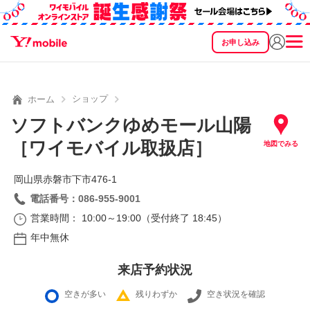
お申し込み
SEARCH
料金
製品
サービス
サポート
eSIM/SIM
ショップ
ホーム
ソフトバンクゆめモール山陽
［ワイモバイル取扱店］
地図でみる
岡山県赤磐市下市476‐1
電話番号：086-955-9001
営業時間： 10:00～19:00（受付終了 18:45）
年中無休
来店予約状況
空きが多い
残りわずか
空き状況を確認