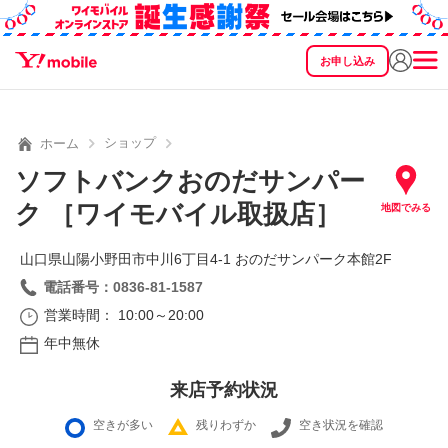
お申し込み
SEARCH
料金
製品
サービス
サポート
eSIM/SIM
ショップ
ホーム
ソフトバンクおのだサンパー
ク ［ワイモバイル取扱店］
地図でみる
山口県山陽小野田市中川6丁目4‐1 おのだサンパーク本館2F
電話番号：0836-81-1587
営業時間： 10:00～20:00
年中無休
来店予約状況
空きが多い
残りわずか
空き状況を確認