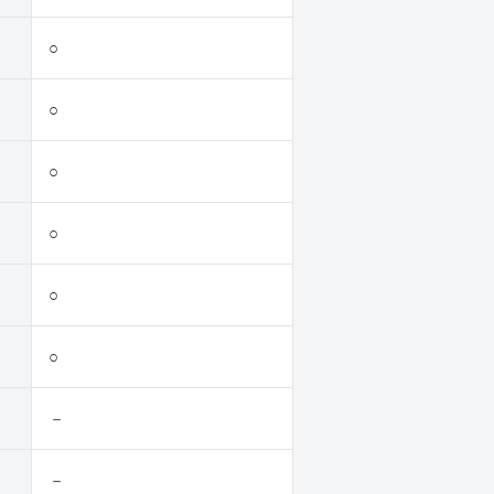
○
○
○
○
○
○
－
－