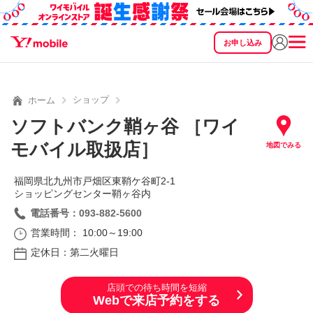
お申し込み
SEARCH
料金
製品
サービス
サポート
eSIM/SIM
ショップ
ホーム
ソフトバンク鞘ヶ谷 ［ワイ
モバイル取扱店］
地図でみる
福岡県北九州市戸畑区東鞘ケ谷町2‐1
ショッピングセンター鞘ヶ谷内
電話番号：093-882-5600
営業時間： 10:00～19:00
定休日：第二火曜日
店頭での待ち時間を短縮
Webで来店予約をする