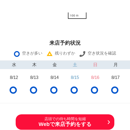
100 m
来店予約状況
空きが多い
残りわずか
空き状況を確認
水
木
金
土
日
月
8/12
8/13
8/14
8/15
8/16
8/17
店頭での待ち時間を短縮
Webで来店予約をする