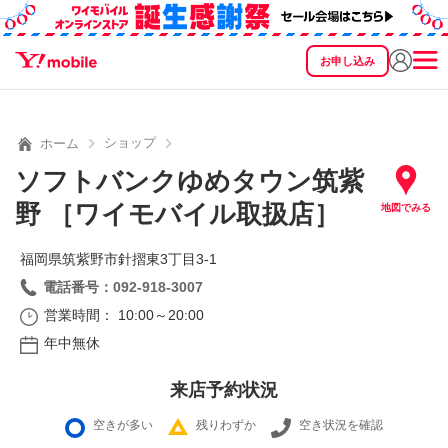
お申し込み
SEARCH
料金
製品
サービス
サポート
eSIM/SIM
ショップ
ホーム
ソフトバンクゆめタウン筑紫
野 ［ワイモバイル取扱店］
地図でみる
福岡県筑紫野市針摺東3丁目3‐1
電話番号：092-918-3007
営業時間： 10:00～20:00
年中無休
来店予約状況
空きが多い
残りわずか
空き状況を確認