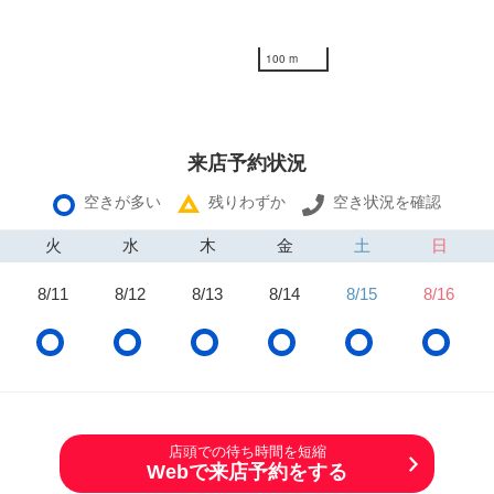
100 m
来店予約状況
空きが多い
残りわずか
空き状況を確認
火
水
木
金
土
日
8/11
8/12
8/13
8/14
8/15
8/16
店頭での待ち時間を短縮
Webで来店予約をする