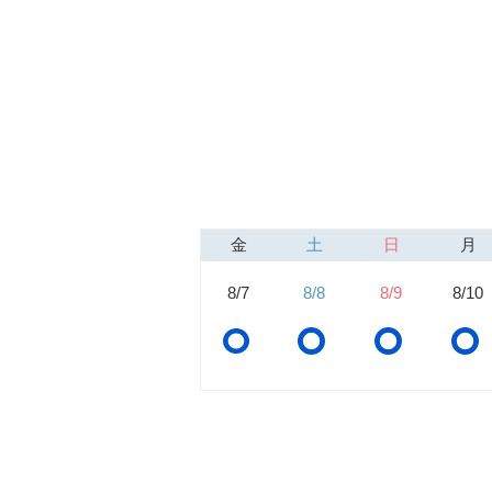
金
土
日
月
8/7
8/8
8/9
8/10