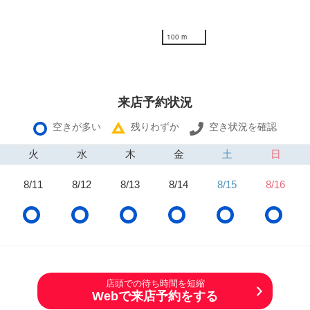
100 m
来店予約状況
空きが多い
残りわずか
空き状況を確認
火
水
木
金
土
日
8/11
8/12
8/13
8/14
8/15
8/16
店頭での待ち時間を短縮
Webで来店予約をする