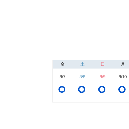
金
土
日
月
8/7
8/8
8/9
8/10