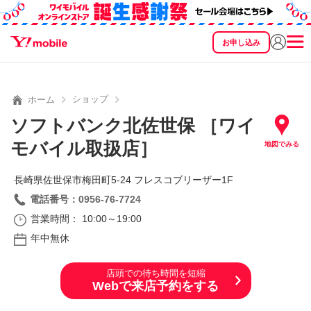
お申し込み
SEARCH
料金
製品
サービス
サポート
eSIM/SIM
ショップ
ホーム
ソフトバンク北佐世保 ［ワイ
モバイル取扱店］
地図でみる
長崎県佐世保市梅田町5‐24 フレスコブリーザー1F
電話番号：0956-76-7724
営業時間： 10:00～19:00
年中無休
店頭での待ち時間を短縮
Webで来店予約をする