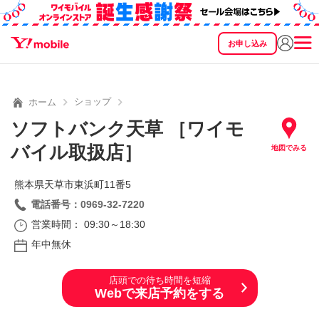
お申し込み
SEARCH
料金
製品
サービス
サポート
eSIM/SIM
ショップ
ホーム
ソフトバンク天草 ［ワイモ
バイル取扱店］
地図でみる
熊本県天草市東浜町11番5
電話番号：0969-32-7220
営業時間： 09:30～18:30
年中無休
店頭での待ち時間を短縮
Webで来店予約をする