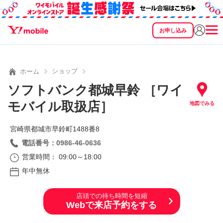
お申し込み
SEARCH
料金
製品
サービス
サポート
eSIM/SIM
ショップ
ホーム
ソフトバンク都城早鈴 ［ワイ
モバイル取扱店］
地図でみる
宮崎県都城市早鈴町1488番8
電話番号：0986-46-0636
営業時間： 09:00～18:00
年中無休
店頭での待ち時間を短縮
Webで来店予約をする