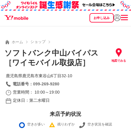
お申し込み
SEARCH
料金
製品
サービス
サポート
eSIM/SIM
ショップ
ホーム
ソフトバンク中山バイパス
［ワイモバイル取扱店］
地図でみる
鹿児島県鹿児島市東谷山6丁目32‐10
電話番号：099-269-9280
営業時間： 10:00～19:00
定休日：第二水曜日
来店予約状況
空きが多い
残りわずか
空き状況を確認