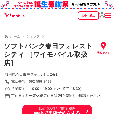
お申し込み
SEARCH
料金
製品
サービス
サポート
eSIM/SIM
ショップ
ホーム
ソフトバンク春日フォレスト
シティ ［ワイモバイル取扱
地図でみる
店］
福岡県春日市星見ヶ丘3丁目2番1
電話番号：092-586-9466
営業時間： 10:00～19:00（受付終了 18:30）
定休日：月一定休※定休日は臨時情報をご確認ください
店頭での待ち時間を短縮
Webで来店予約をする