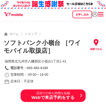
お申し込み
SEARCH
料金
製品
サービス
サポート
eSIM/SIM
ショップ
ホーム
ソフトバンク小嶺台 ［ワイ
モバイル取扱店］
地図でみる
福岡県北九州市八幡西区小嶺台1丁目1‐41
電話番号：093-482-6180
営業時間： 09:00～18:00
定休日：不定休
店頭での待ち時間を短縮
Webで来店予約をする