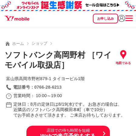
お申し込み
SEARCH
料金
製品
サービス
サポート
eSIM/SIM
ショップ
ホーム
ソフトバンク高岡野村 ［ワイ
モバイル取扱店］
地図でみる
富山県高岡市野村879‐1 タイヨービル1階
電話番号：0766-28-6213
営業時間： 10:00～19:00
定休日：8月の定休日は8/19(水)です。 お急ぎの場合は、
近隣店のソフトバンク高岡横田本町（車で10分）
でお手続きさせて頂きます。 ご来店お待ちしております。
店頭での待ち時間を短縮
Webで来店予約をする