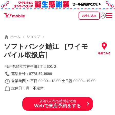
お申し込み
SEARCH
料金
製品
サービス
サポート
eSIM/SIM
ショップ
ホーム
ソフトバンク鯖江 ［ワイモ
バイル取扱店］
地図でみる
福井県鯖江市神中町2丁目601‐2
電話番号：0778-52-9800
営業時間： 平日 09:00～18:00 土日祝 09:00～19:00
定休日：月一不定休
店頭での待ち時間を短縮
Webで来店予約をする