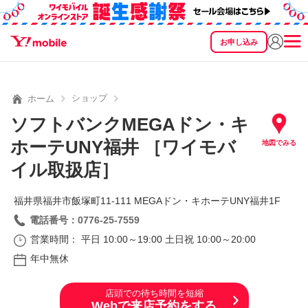
お申し込み
SEARCH
料金
製品
サービス
サポート
eSIM/SIM
ショップ
ホーム
ソフトバンクMEGAドン・キ
ホーテUNY福井 ［ワイモバ
地図でみる
イル取扱店］
福井県福井市飯塚町11‐111 MEGAドン・キホーテUNY福井1F
電話番号：0776-25-7559
営業時間： 平日 10:00～19:00 土日祝 10:00～20:00
年中無休
店頭での待ち時間を短縮
Webで来店予約をする