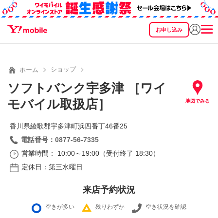
お申し込み
SEARCH
料金
製品
サービス
サポート
eSIM/SIM
ショップ
ホーム
ソフトバンク宇多津 ［ワイ
モバイル取扱店］
地図でみる
香川県綾歌郡宇多津町浜四番丁46番25
電話番号：0877-56-7335
営業時間： 10:00～19:00（受付終了 18:30）
定休日：第三水曜日
来店予約状況
空きが多い
残りわずか
空き状況を確認