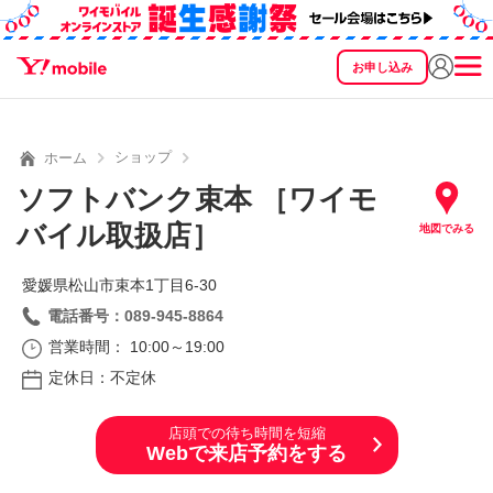
お申し込み
SEARCH
料金
製品
サービス
サポート
eSIM/SIM
ショップ
ホーム
ソフトバンク束本 ［ワイモ
バイル取扱店］
地図でみる
愛媛県松山市束本1丁目6‐30
電話番号：089-945-8864
営業時間： 10:00～19:00
定休日：不定休
店頭での待ち時間を短縮
Webで来店予約をする