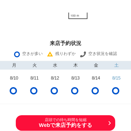
100 m
来店予約状況
空きが多い
残りわずか
空き状況を確認
月
火
水
木
金
土
8/10
8/11
8/12
8/13
8/14
8/15
店頭での待ち時間を短縮
Webで来店予約をする